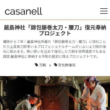
嚴島神社「錦包籐巻太刀・腰刀」復元奉納
プロジェクト
構想から７年！嚴島神社所蔵の「錦包籐巻太刀・腰刀」に惚れこん
だ三上貞直刀匠率いるプロフェショナルチームがいよいよ刀剣の復
元に挑みます。熱い想いを込めて復元した刀剣を世界遺産でもある
国宝 嚴島神社に奉納する令和の歴史に残るプロジェクトです。
刀剣
x
文化財復元