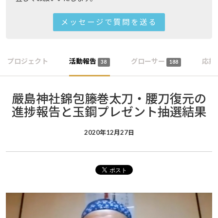
メッセージで質問を送る
プロジェクト
活動報告
グローサー
応援
38
188
嚴島神社錦包籐巻太刀・腰刀復元の
進捗報告と玉鋼プレゼント抽選結果
2020年12月27日