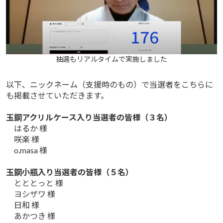
抽選もリアルタイムで実施しました
以下、ニックネーム（支援時のもの）で当選者をこちらに
も掲載させていただきます。
玉鋼アクリルケース入り当選者の皆様（３名）
はるか 様
咲楽 様
o.masa 様
玉鋼小瓶入り当選者の皆様（５名）
とととっと 様
ヨシザワ 様
日和 様
あかつき 様