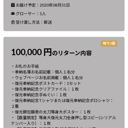
お届け予定：2020年08月31日
グローサー：5人
受け渡し方法：郵送
残り5個
100,000 円
のリターン内容
・お礼のお手紙
・奉納名簿お名前記載：個人１名分
・ウェブページお名前掲載：個人１名分
・復元奉納記念ポストカード：1セット
・復元奉納記念クリアファイル：１枚
・復元奉納記念手ぬぐい：１枚
・復元奉納記念Tシャツまたは復元奉納記念ポロシャツ：
２着
・復元錦包籐巻の太刀等身大ポスター：１枚
・【数量限定】等身大復元太刀全身押し型コピー(シリアル
ナンバー入り）：１枚