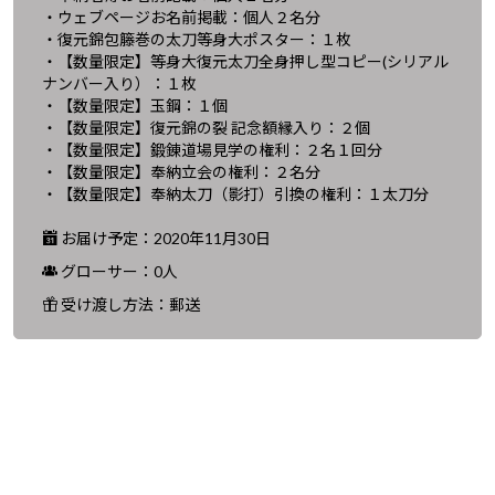
・ウェブページお名前掲載：個人２名分
・復元錦包籐巻の太刀等身大ポスター：１枚
・【数量限定】等身大復元太刀全身押し型コピー(シリアル
ナンバー入り）：１枚
・【数量限定】玉鋼：１個
・【数量限定】復元錦の裂 記念額縁入り：２個
・【数量限定】鍛錬道場見学の権利：２名１回分
・【数量限定】奉納立会の権利：２名分
・【数量限定】奉納太刀（影打）引換の権利：１太刀分
お届け予定：2020年11月30日
グローサー：0人
受け渡し方法：郵送