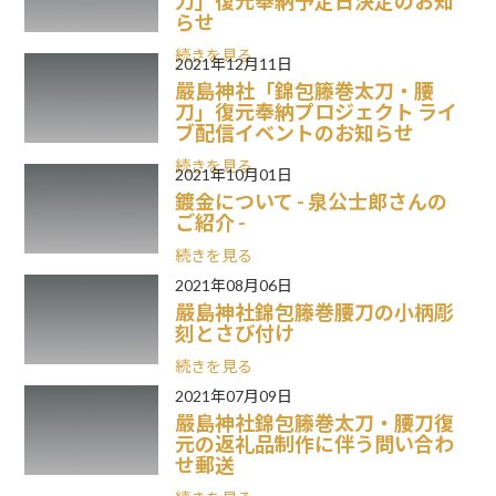
刀」復元奉納予定日決定のお知
らせ
続きを見る
2021年12月11日
嚴島神社「錦包籐巻太刀・腰
刀」復元奉納プロジェクト ライ
ブ配信イベントのお知らせ
続きを見る
2021年10月01日
鍍金について - 泉公士郎さんの
ご紹介 -
続きを見る
2021年08月06日
嚴島神社錦包籐巻腰刀の小柄彫
刻とさび付け
続きを見る
2021年07月09日
嚴島神社錦包籐巻太刀・腰刀復
元の返礼品制作に伴う問い合わ
せ郵送