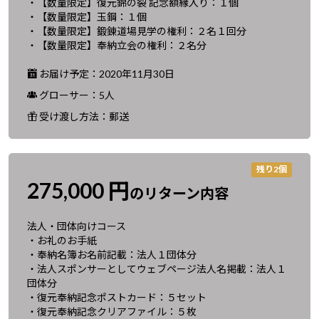
・【数量限定】復元錦の裂 記念額縁入り：１個
・【数量限定】玉鋼：１個
・【数量限定】鍛錬道場見学の権利：２名１回分
・【数量限定】奉納立会の権利：２名分
お届け予定：2020年11月30日
グローサー：5人
受け渡し方法：郵送
残り2個
275,000 円
のリターン内容
法人・団体向けコース
・お礼のお手紙
・奉納名簿お名前記載：法人１団体分
・法人スポンサーとしてウェブページ法人名掲載：法人１
団体分
・復元奉納記念ポストカード：５セット
・復元奉納記念クリアファイル：５枚