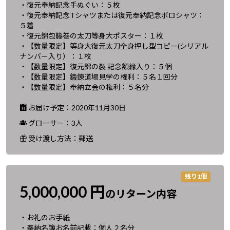
・復元奉納記念手ぬぐい：５枚
・復元奉納記念Tシャツまたは復元奉納記念ポロシャツ：
５着
・復元錦包籐巻の太刀等身大ポスター：１枚
・【数量限定】等身大復元太刀全身押し型コピー(シリアル
ナンバー入り）：１枚
・【数量限定】復元錦の裂 記念額縁入り：５個
・【数量限定】鍛錬道場見学の権利：５名１回分
・【数量限定】奉納立会の権利：５名分
お届け予定：2020年11月30日
グローサー：3人
受け渡し方法：郵送
残り1個
5,000,000 円
のリターン内容
・お礼のお手紙
・奉納名簿お名前記載：個人２名分