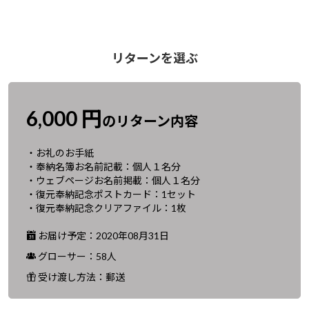
リターンを選ぶ
6,000 円
のリターン内容
・お礼のお手紙
・奉納名簿お名前記載：個人１名分
・ウェブページお名前掲載：個人１名分
・復元奉納記念ポストカード：1セット
・復元奉納記念クリアファイル：1枚
お届け予定：2020年08月31日
グローサー：58人
受け渡し方法：郵送