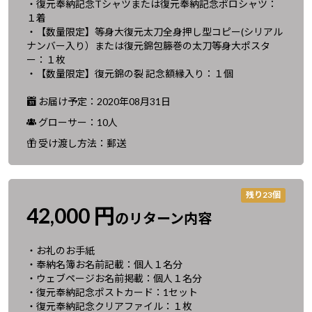
・復元奉納記念Tシャツまたは復元奉納記念ポロシャツ：
１着
・【数量限定】等身大復元太刀全身押し型コピー(シリアル
ナンバー入り）または復元錦包籐巻の太刀等身大ポスタ
ー：１枚
・【数量限定】復元錦の裂 記念額縁入り：１個
お届け予定：2020年08月31日
グローサー：10人
受け渡し方法：郵送
残り23個
42,000 円
のリターン内容
・お礼のお手紙
・奉納名簿お名前記載：個人１名分
・ウェブページお名前掲載：個人１名分
・復元奉納記念ポストカード：1セット
・復元奉納記念クリアファイル：１枚