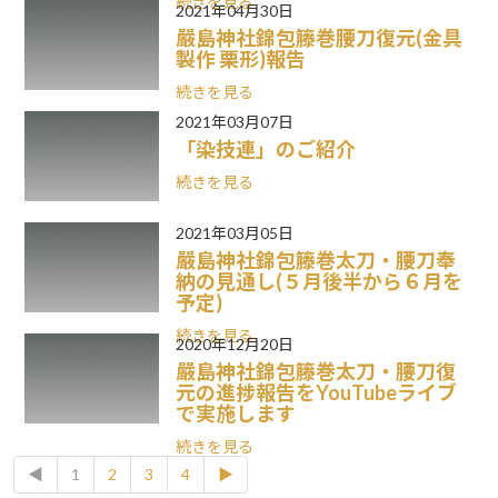
続きを見る
2021年04月30日
嚴島神社錦包籐巻腰刀復元(金具
製作 栗形)報告
続きを見る
2021年03月07日
「染技連」のご紹介
続きを見る
2021年03月05日
嚴島神社錦包籐巻太刀・腰刀奉
納の見通し(５月後半から６月を
予定)
続きを見る
2020年12月20日
嚴島神社錦包籐巻太刀・腰刀復
元の進捗報告をYouTubeライブ
で実施します
続きを見る
◀︎
1
2
3
4
▶︎