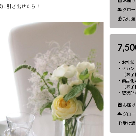
お届け予
限に引き出せたら！
グロー
受け渡
7,5
・お礼状
・セカンド
（お子
・商品化
（お子様
・惣次郎
お届け予
グロー
受け渡