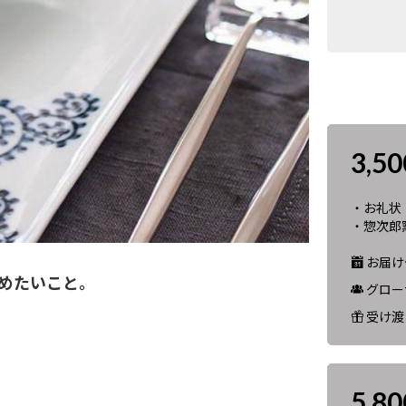
3,5
・お礼状
・惣次郎窯
お届け予
めたいこと。
グロー
受け渡
5,8