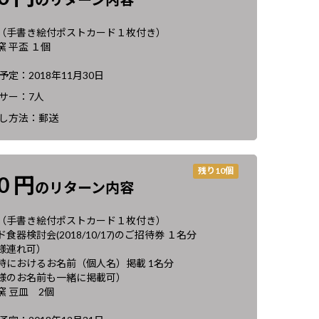
（手書き絵付ポストカード１枚付き）
 平盃 １個
定：2018年11月30日
サー：7人
し方法：郵送
残り10個
00 円
のリターン内容
（手書き絵付ポストカード１枚付き）
食器検討会(2018/10/17)のご招待券 １名分
様連れ可）
時におけるお名前（個人名）掲載 1名分
のお名前も一緒に掲載可）
窯 豆皿 2個