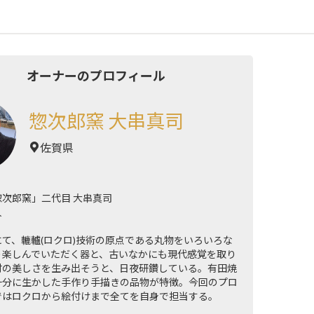
オーナーのプロフィール
惣次郎窯 大串真司
佐賀県
次郎窯」二代目 大串真司
人
て、轆轤(ロクロ)技術の原点である丸物をいろいろな
り楽しんでいただく器と、古いなかにも現代感覚を取り
付の美しさを生み出そうと、日夜研鑽している。有田焼
十分に生かした手作り手描きの品物が特徴。今回のプロ
ではロクロから絵付けまで全てを自身で担当する。