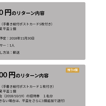
00 円
のリターン内容
 （手書き絵付ポストカード5枚付き）
窯 平盃１個
定：2018年11月30日
サー：1人
し方法：郵送
残り4個
500 円
のリターン内容
 （手書き絵付ポストカード１枚付き）
窯 平盃１個
（2018/10/19）の招待券 １名分
きない場合は、平盃をさらに1個追加で送付）