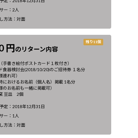
定：2018年12月31日
サー：2人
し方法：対面
残り11個
00 円
のリターン内容
（手書き絵付ポストカード１枚付き）
食器検討会(2018/10/20)のご招待券 １名分
様連れ可）
時におけるお名前（個人名）掲載 1名分
のお名前も一緒に掲載可）
窯 豆皿 2個
定：2018年12月31日
サー：1人
し方法：対面