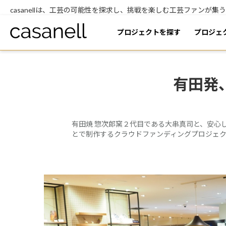
casanellは、工芸の可能性を探求し、挑戦を楽しむ工芸ファンが
プロジェクトを
探す
プロジェ
有田発
有田焼 惣次郎窯２代目である大串真司と、安心
とで制作するクラウドファンディングプロジェ