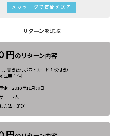
メッセージで質問を送る
リターンを選ぶ
00 円
のリターン内容
（手書き絵付ポストカード１枚付き）
 豆皿 １個
定：2018年11月30日
サー：7人
し方法：郵送
00 円
のリターン内容