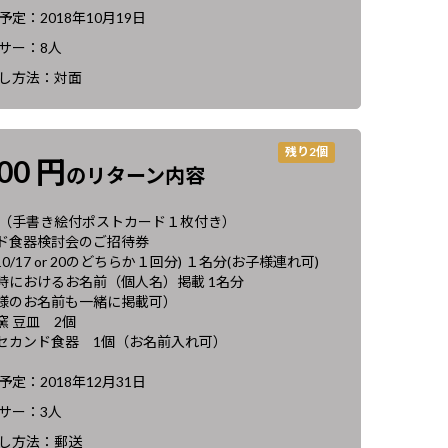
定：2018年10月19日
サー：8人
し方法：対面
残り2個
500 円
のリターン内容
 （手書き絵付ポストカード１枚付き）
ド食器検討会のご招待券
10/17 or 20のどちらか１回分) １名分(お子様連れ可)
時におけるお名前（個人名）掲載 1名分
のお名前も一緒に掲載可）
窯 豆皿 2個
セカンド食器 1個（お名前入れ可）
定：2018年12月31日
サー：3人
し方法：郵送