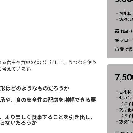
・お礼状
・惣次郎窯
お届け予
グロー
受け渡
べる食事や食卓の演出に対して、うつわを使う
と考えています。
7,5
形はどのようなものだろうか
・お礼状
・セカンド
承や、食の安全性の配慮を増幅できる要
（お子
・商品化
（お子様
、より楽しく食事することを引き出し、
・惣次郎
らないだろうか