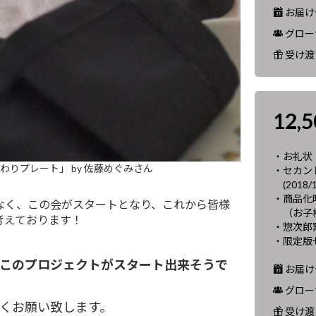
お届け予
グロー
受け渡
12,
・お礼状
りプレート」 by 佐藤めぐみさん
・セカン
(2018/
・商品化
なく、この会がスタートとなり、これから皆様
（お子様
考えております！
・惣次郎
・限定版
このプロジェクトがスタート出来そうで
お届け予
グロー
くお願い致します。
受け渡