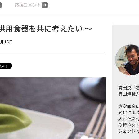
応援コメント
0
子供用食器を共に考えたい 〜
7月15日
有田焼「惣
有田焼職
惣次郎窯に
変化によ
入れた染
の特色を
ジェクト