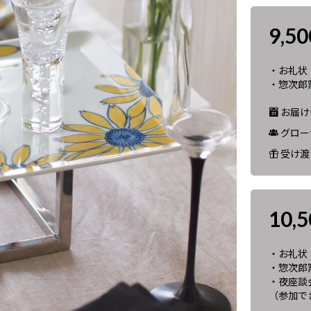
9,5
・お礼状
・惣次郎
お届け予
グロー
受け渡
10,
・お礼状
・惣次郎
・夜座談会
（参加で