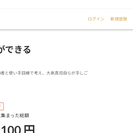
ログイン
新規登録
ができる
！
加者と使い手目線で考え、大串真司自らが手しご
ジ
に集まった総額
,100 円