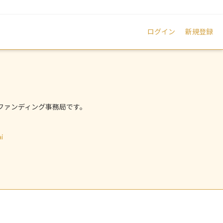
ログイン
新規登録
ドファンディング事務局です。
i