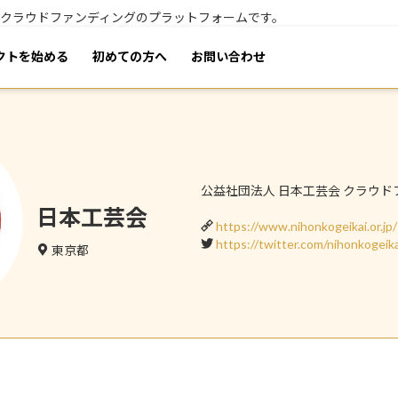
集うクラウドファンディングのプラットフォームです。
クトを
始める
初めての方へ
お問い合わせ
公益社団法人 日本工芸会 クラウ
日本工芸会
https://www.nihonkogeikai.or.jp/
https://twitter.com/nihonkogeika
東京都